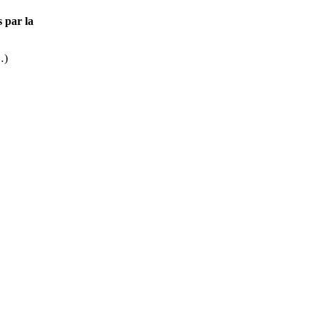
 par la
…)