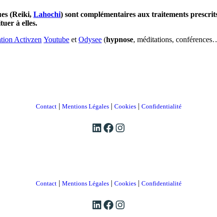
ues (Reiki,
Lahochi
) sont complémentaires aux traitements prescrits
uer à elles.
tion Activzen
Youtube
et
Odysee
(
hypnose
, méditations, conférences
|
|
|
Contact
Mentions Légales
Cookies
Confidentialité
LinkedIn
Facebook
Instagram
|
|
|
Contact
Mentions Légales
Cookies
Confidentialité
LinkedIn
Facebook
Instagram