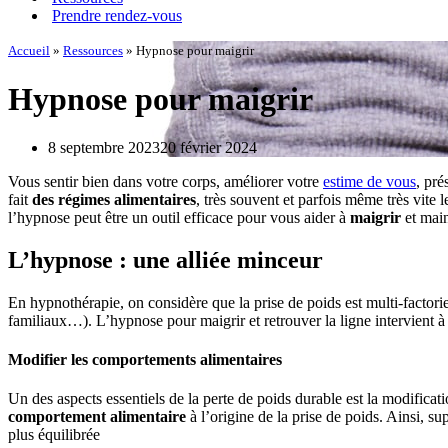
Prendre rendez-vous
Accueil
»
Ressources
»
Hypnose pour maigrir
Hypnose pour maigrir
8 septembre 2023
20 février 2024
Vous sentir bien dans votre corps, améliorer votre
estime de vous
, pré
fait
des régimes alimentaires
, très souvent et parfois même très vite 
l’hypnose peut être un outil efficace pour vous aider à
maigrir
et main
L’hypnose : une alliée minceur
En hypnothérapie, on considère que la prise de poids est multi-factorie
familiaux…). L’hypnose pour maigrir et retrouver la ligne intervient à
Modifier les comportements alimentaires
Un des aspects essentiels de la perte de poids durable est la modificat
comportement alimentaire
à l’origine de la prise de poids. Ainsi, s
plus équilibrée