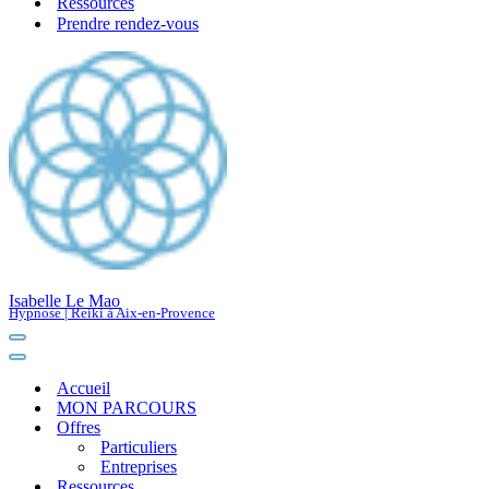
Ressources
Prendre rendez-vous
Isabelle Le Mao
Hypnose | Reiki à Aix-en-Provence
Menu
de
Menu
navigation
de
Accueil
navigation
MON PARCOURS
Offres
Particuliers
Entreprises
Ressources