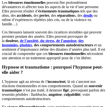
Les
blessures émotionnelles
peuvent être profondément
dévastatrices et affecter tous les aspects de la vie d’une personne.
Elles peuvent résulter d’
événements traumatiques
tels que des
abus, des
accidents
, des
pertes
, des
séparation
s, des
deuils
ou
même d’expériences répétées (des cris, ou de la violence en
famille…)
Ces blessures laissent souvent des cicatrices invisibles qui peuvent
persister pendant des années. Elles peuvent provoquer de
la
douleur,
de l’anxiété, du stress, de l’angoisse
,
des
insomnies
,
phobies
,
des comportements autodestructeurs
et un
sentiment d’impuissance même des dizaines d’années plus tard. Il est
crucial de comprendre que ces
blessures émotionnelles
nécessitent
une attention et un traitement approprié pour de s’en libérer.
Hypnose et traumatisme : pourquoi l’hypnose peut-
elle aider ?
L’hypnose agit au niveau de l’
inconscient
, là où s’ancrent nos
réactions émotionnelles et nos comportements. Quand un
souvenir
traumatique
n’est pas traité, il demeure
figé
, provoquant parfois des
ressentis pénibles : flashbacks,
angoisse
,
culpabilité
, voire
comportements autodestructeurs.
En
séance d’hypnothérapie
, vous revisiterez ces souvenirs tout en