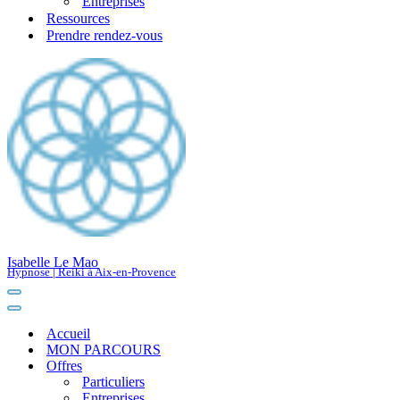
Entreprises
Ressources
Prendre rendez-vous
Isabelle Le Mao
Hypnose | Reiki à Aix-en-Provence
Menu
de
Menu
navigation
de
Accueil
navigation
MON PARCOURS
Offres
Particuliers
Entreprises