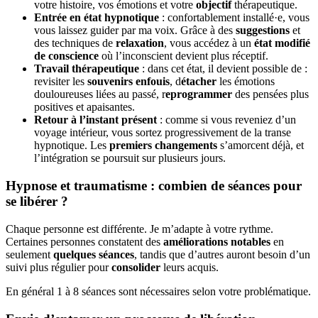
votre histoire, vos émotions et votre
objectif
thérapeutique.
Entrée en état hypnotique
: confortablement installé·e, vous
vous laissez guider par ma voix. Grâce à des
suggestions
et
des techniques de
relaxation
, vous accédez à un
état modifié
de conscience
où l’inconscient devient plus réceptif.
Travail thérapeutique
: dans cet état, il devient possible de :
revisiter les
souvenirs enfouis
, d
étacher
les émotions
douloureuses liées au passé, r
eprogrammer
des pensées plus
positives et apaisantes.
Retour à l’instant présent
: comme si vous reveniez d’un
voyage intérieur, vous sortez progressivement de la transe
hypnotique. Les
premiers changements
s’amorcent déjà, et
l’intégration se poursuit sur plusieurs jours.
Hypnose et traumatisme : combien de séances pour
se libérer ?
Chaque personne est différente. Je m’adapte à votre rythme.
Certaines personnes constatent des
améliorations notables
en
seulement
quelques séances
, tandis que d’autres auront besoin d’un
suivi plus régulier pour
consolider
leurs acquis.
En général 1 à 8 séances sont nécessaires selon votre problématique.