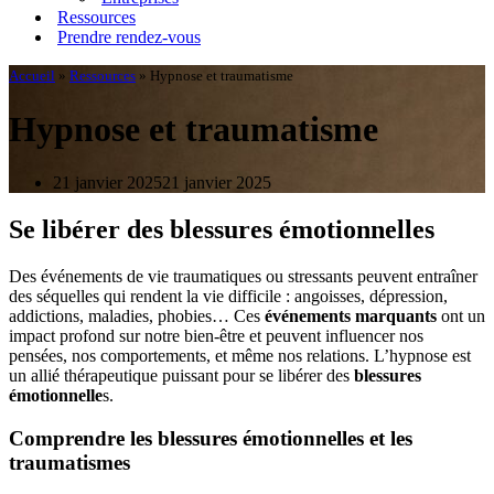
Ressources
Prendre rendez-vous
Accueil
»
Ressources
»
Hypnose et traumatisme
Hypnose et traumatisme
21 janvier 2025
21 janvier 2025
Se libérer des blessures émotionnelles
Des événements de vie traumatiques ou stressants peuvent entraîner
des séquelles qui rendent la vie difficile : angoisses, dépression,
addictions, maladies, phobies… Ces
événements marquants
ont un
impact profond sur notre bien-être et peuvent influencer nos
pensées, nos comportements, et même nos relations. L’hypnose est
un allié thérapeutique puissant pour se libérer des
blessures
émotionnelle
s.
Comprendre les blessures émotionnelles et les
traumatismes