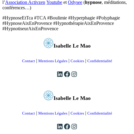
l’
Association Activzen
Youtube
et
Odysee
(
hypnose
, méditations,
conférences…)
#HypnoseEtTca #TCA #Boulimie #Hyperphagie #Polyphagie
#HypnoseAixEnProvence #HypnothérapieAixEnProvence
#HypnotiseurAixEnProvence
Isabelle Le Mao
|
|
|
Contact
Mentions Légales
Cookies
Confidentialité
LinkedIn
Facebook
Instagram
Isabelle Le Mao
|
|
|
Contact
Mentions Légales
Cookies
Confidentialité
LinkedIn
Facebook
Instagram