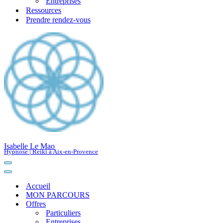
Entreprises
Ressources
Prendre rendez-vous
Isabelle Le Mao
Hypnose | Reiki à Aix-en-Provence
Menu
de
Menu
navigation
de
Accueil
navigation
MON PARCOURS
Offres
Particuliers
Entreprises