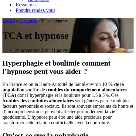
Ressources
Prendre rendez-vous
Accueil
»
Ressources
»
TCA et hypnose
TCA et hypnose
24 novembre 2024
21 janvier 2025
Hyperphagie et boulimie comment
l’hypnose peut vous aider ?
En France selon la Haute Autorité de Santé environ
10 % de la
population
souffre de
troubles du comportement alimentaires
(TCA)
dont l’hyperphagie et la boulimie pour 1.5 à 5%. Ces
troubles des conduites alimentaires
sont générés par de multiples
facteurs personnels et sociaux. Ils sont souvent empreints de honte et
d’incompréhension et peuvent affecter profondément la vie
quotidienne. L’hypnose peut être une aide précieuse pour
transformer cette relation conflictuelle avec la nourriture.
Qu’est-ce que la polyphagie,