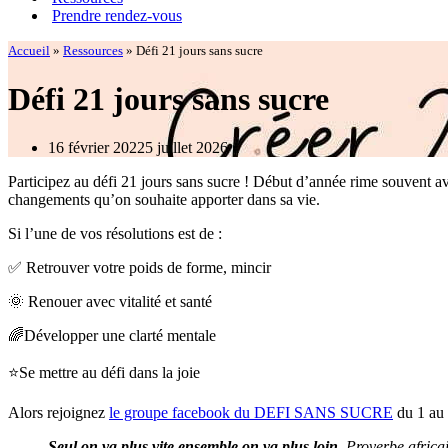
Prendre rendez-vous
Accueil
»
Ressources
»
Défi 21 jours sans sucre
Défi 21 jours sans sucre
16 février 2022
5 juillet 2026
Participez au défi 21 jours sans sucre ! Début d’année rime souvent avec
changements qu’on souhaite apporter dans sa vie.
Si l’une de vos résolutions est de :
✅ Retrouver votre poids de forme, mincir
🌞 Renouer avec vitalité et santé
🌈Développer une clarté mentale
⭐Se mettre au défi dans la joie
Alors rejoignez
le groupe facebook du DEFI SANS SUCRE
du 1 au 
Seul on va plus vite ensemble on va plus loin.
Proverbe africa