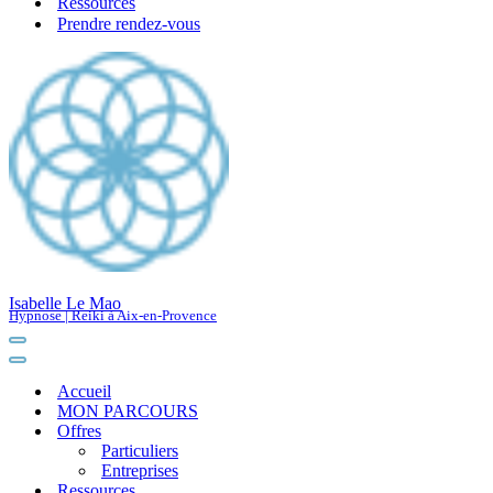
Ressources
Prendre rendez-vous
Isabelle Le Mao
Hypnose | Reiki à Aix-en-Provence
Menu
de
Menu
navigation
de
Accueil
navigation
MON PARCOURS
Offres
Particuliers
Entreprises
Ressources