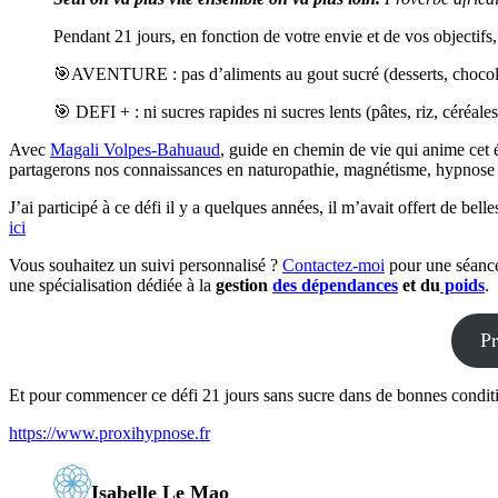
Pendant 21 jours, en fonction de votre envie et de vos objectifs
🎯AVENTURE : pas d’aliments au gout sucré (desserts, chocol
🎯 DEFI + : ni sucres rapides ni sucres lents (pâtes, riz, céréal
Avec
Magali Volpes-Bahuaud
, guide en chemin de vie qui anime cet
partagerons nos connaissances en naturopathie, magnétisme, hypnose
J’ai participé à ce défi il y a quelques années, il m’avait offert de bel
ici
Vous souhaitez un suivi personnalisé ?
Contactez-moi
pour une séanc
une spécialisation dédiée à la
gestion
des dépendances
et du
poids
.
Pr
Et pour commencer ce défi 21 jours sans sucre dans de bonnes condit
https://www.proxihypnose.fr
Isabelle Le Mao